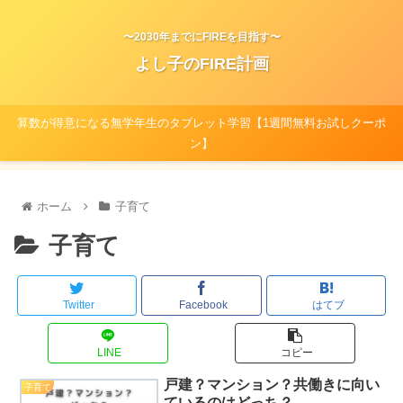
〜2030年までにFIREを目指す〜
よし子のFIRE計画
算数が得意になる無学年生のタブレット学習【1週間無料お試しクーポ
ン】
ホーム
子育て
子育て
Twitter
Facebook
はてブ
LINE
コピー
戸建？マンション？共働きに向い
子育て
ているのはどっち？