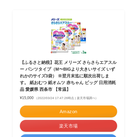
【ふるさと納税】花王 メリーズ さらさらエアスル
ー パンツタイプ（M〜BIGより大きいサイズ いず
れかのサイズ3袋） ※翌月末迄に順次出荷しま
す。 紙おむつ 紙オムツ 赤ちゃん ビッグ 日用消耗
品 愛媛県 西条市 【常温】
¥15,000
（2022/03/24 17:47:26時点 | 楽天市場調べ）
Amazon
楽天市場